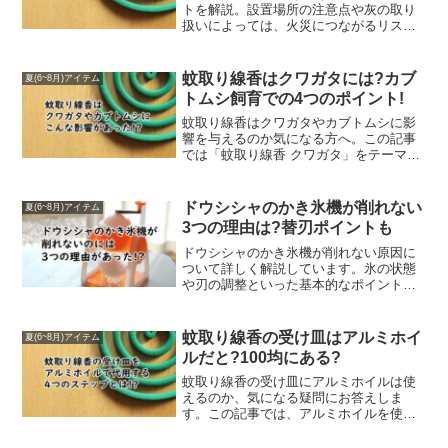
から」で検索している方に役立つ内容で
トを解説。設置場所の注意点や灰の取り
す。
扱いによっては、火災につながるリスク
があります。本記事では、蚊取り線香を
安全に使うための対策や、灰が原因で火
事になる可能性について詳しく紹介して
蚊取り線香はクワガタには?カブ
夏(6~8月)アイテム
います。火災を防ぎつつ効果的に蚊を避
トムシ飼育での4つのポイント!
けたい方は必見です。
蚊取り線香はクワガタやカブトムシに影
響を与えるのか気になる方へ。この記事
では「蚊取り線香 クワガタ」をテーマ
に、昆虫に及ぼすリスクや、飼育環境で
使用する際の注意点を詳しく解説してい
ます。大切な昆虫を守るために、正しい
ドウシシャのかき氷機が削れない
夏(6~8月)アイテム
知識を身につけましょう。
3つの理由は?替刃ポイントも
ドウシシャのかき氷機が削れない原因に
ついて詳しく解説しています。氷の状態
や刃の調整といった基本的なポイントか
ら、削れなくなる具体的な理由まで分か
りやすく紹介しています。また、ドウシ
シャのかき氷機の替刃を検討している方
蚊取り線香の受け皿はアルミホイ
夏(6~8月)アイテム
に向けて、失敗しない選び方や確認すべ
ルだと?100均にある?
きポイントについても解説しています。
「ドウシシャ かき氷機 削れない」と検索
蚊取り線香の受け皿にアルミホイルは使
している方が知りたい情報を網羅し、初
えるのか、気になる疑問にお答えしま
めての方でも理解しやすい内容です。ト
す。この記事では、アルミホイルを使っ
ラブルの原因を正しく把握し、適切に対
た受け皿の活用方法や注意点を解説。ま
処したい方はぜひ参考にしてください。
た、蚊取り線香用の専用受け皿が100均で