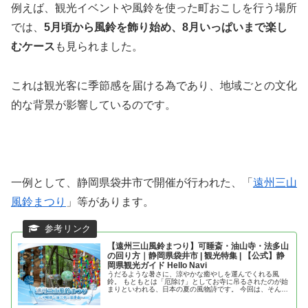
例えば、観光イベントや風鈴を使った町おこしを行う場所
では、
5月頃から風鈴を飾り始め、8月いっぱいまで楽し
むケース
も見られました。
これは観光客に季節感を届ける為であり、地域ごとの文化
的な背景が影響しているのです。
一例として、静岡県袋井市で開催が行われた、「
遠州三山
風鈴まつり
」等があります。
【遠州三山風鈴まつり】可睡斎・油山寺・法多山
の回り方｜静岡県袋井市 | 観光特集 | 【公式】静
岡県観光ガイド Hello Navi
うだるような暑さに、涼やかな癒やしを運んでくれる風
鈴。 もともとは「厄除け」としてお寺に吊るされたのが始
まりといわれる、日本の夏の風物詩です。 今回は、そんな
歴史ある音色が響き渡る、静岡県袋井市の三古刹「遠州三
山（法多山・可睡斎・油山寺）」...