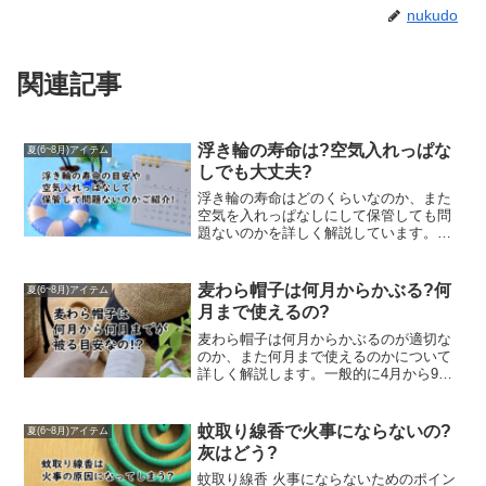
nukudo
関連記事
浮き輪の寿命は?空気入れっぱな
夏(6~8月)アイテム
しでも大丈夫?
浮き輪の寿命はどのくらいなのか、また
空気を入れっぱなしにして保管しても問
題ないのかを詳しく解説しています。使
用頻度や保管環境によって劣化のスピー
ドが異なる理由や、寿命のサインについ
ても紹介。「浮き輪 寿命」が気になる方
麦わら帽子は何月からかぶる?何
夏(6~8月)アイテム
に役立つ情報をお届けします。
月まで使えるの?
麦わら帽子は何月からかぶるのが適切な
のか、また何月まで使えるのかについて
詳しく解説します。一般的に4月から9月
頃が目安とされていますが、気候や地域
によって違いがあるため、自分に合った
タイミングで取り入れることが大切で
蚊取り線香で火事にならないの?
夏(6~8月)アイテム
す。この記事では、麦わら帽子の使用時
灰はどう?
期の目安や選び方のポイントを分かりや
すく紹介しています。「麦わら帽子 何月
蚊取り線香 火事にならないためのポイン