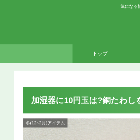
気になる
トップ
加湿器に10円玉は?銅たわし
冬(12~2月)アイテム