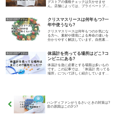
す。
グストアの価格チェックは欠かせませ
ん。店舗によっては、プライベートブラ
ンドの立体マスクやまとめ買いでお得に
なる商品も多く、コスパ重視の方におす
すめです。ウエルシアやマツモトキヨ
クリスマスリースは何年もつ?一
冬(12~2月)アイテム
シ、スギ薬局などの大手ドラッグストア
年中使うなら?
では、不織布タイプやカラーマスクなど
種類も豊富に取り揃えられています。ま
クリスマスリースは何年もつのか気にな
た、市販でもスーパーやホームセンタ
る方へ、素材や環境による寿命の違いを
ー、100円ショップなどで安く購入できる
分かりやすく解説しています。自然素材
立体マスクがあります。デザイン性や機
のリースは1シーズンが目安ですが、プリ
能性を比較しながら、自分に合ったもの
ザーブドや人工素材を選べば数年単位で
を選ぶことが大切です。本記事では、
飾れる場合もあります。また、季節を問
体温計を売ってる場所はどこ?コ
冬(12~2月)アイテム
「立体マスク 安い ドラックストア」をテ
わず一年中玄関や部屋に飾れるタイプも
ンビニにある?
ーマに、どこでお得に買えるのか、市販
あり、シンプルでナチュラルなデザイン
のおすすめ商品についても詳しく紹介し
から華やかな雰囲気を演出できるものま
体温計を急に必要とする場面は多いもの
ます。
で幅広く紹介。インテリアやライフスタ
です。この記事では、「体温計 売ってる
イルに合わせて選びたい方に役立つ「ク
場所」について詳しく紹介しています。
リスマスリース 何年もつ」の情報をまと
ドラッグストアや家電量販店、スーパ
めています。
ー、コンビニなど、身近な販売店で購入
できる場所をわかりやすく解説。また、
確実に体温計が手に入る店舗や、在庫が
安定しているオンラインショップの情報
も紹介しています。非接触型や電子体温
ハンディファンがうるさいときの対策は?
計など、種類ごとの販売傾向もチェック
音の原因はこの3つ?
できるので、自分に合った体温計を探す
際の参考になります。急な発熱時でも慌
てず対応できるよう、「体温計 売ってる