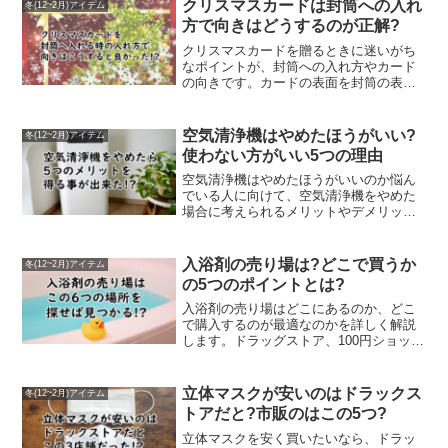
クリスマスカードは封筒への入れ
冬(12~2月)アイテム
方で向きはどうするのが正解?
クリスマスカードを贈るときに迷いがち
なポイントが、封筒への入れ方やカード
の向きです。カードの表面を封筒の表側
に合わせ、開き口の方向を揃えるのが基
本マナーで、受け取った相手がすぐにデ
ザインを楽しめます。また、郵送時には
空気清浄機はやめたほうがいい?
冬(12~2月)アイテム
切手代にも注意が必要で、25g以内なら
使わない方がいい5つの理由
110円、50g以内なら140円と重さによっ
て料金が変わります。本記事では「クリ
空気清浄機はやめたほうがいいのか悩ん
スマスカード 封筒 入れ方 向き」に関す
でいる人に向けて、空気清浄機をやめた
る正しい入れ方や切手代の目安をわかり
場合に考えられるメリットやデメリット
やすく解説しています。大切な人に気持
を整理して解説します。電気代やフィル
ちを込めて届けたい方に役立つ内容で
ター交換の手間、設置スペースといった
す。
負担面に注目しつつ、どのような生活環
入浴剤の売り場は?どこで買うか
冬(12~2月)アイテム
境や住居条件で空気清浄機を使わない選
の5つのポイントとは?
択が向いているのかを具体的に紹介しま
す。「空気清浄機 やめた」という判断が
入浴剤の売り場はどこにあるのか、どこ
合う人・合わない人の違いを分かりやす
で購入するのが最適なのかを詳しく解説
くまとめ、換気や掃除など代替手段につ
します。ドラッグストア、100円ショッ
いても触れています。空気清浄機を使い
プ、スーパー、ホームセンターなど、さ
続けるべきか迷っている人が、自分の生
まざまな販売店の特徴や品揃えを比較
活に合った判断をするための情報を提供
し、用途や予算に合わせた選び方を紹
立体マスクが安いのはドラックス
冬(12~2月)アイテム
する内容です。
介。初めての方にも選びやすいポイント
トアだと?市販のはこの5つ?
を踏まえながら、「入浴剤 売り場」でお
探しの方に役立つ情報をまとめていま
立体マスクを安く買いたいなら、ドラッ