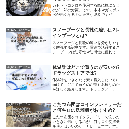
カセットコンロを使用する際に気になる
のが「熱の対策」です。本体やガスボン
ベが熱くなるのは正常な現象ですが、過
度に熱を持つと破裂の危険性が高まりま
す。この記事では「カセットコンロ 熱 対
策」として、遮熱板の利用や適切な鍋の
スノーブーツと長靴の違いは?レ
冬(12~2月)アイテム
選び方、使用環境の注意点などを詳しく
インブーツとは?
紹介しています。また、カセットコンロ
が熱くなるのは大丈夫なのかという疑問
スノーブーツと長靴の違いを分かりやす
にも触れ、安全に使うためのポイントを
く解説する記事です。雪道で活躍するス
わかりやすく解説します。家庭やキャン
ノーブーツは防寒性や防滑性に優れてお
プで安心して使用するために、正しい知
り、冷えや転倒のリスクを軽減します。
識と対策を身につけましょう。
一方、長靴は雨の日の普段使いに便利
で、軽量で取り回しがしやすい特徴があ
体温計はどこで買うのが安いの?
冬(12~2月)アイテム
ります。さらに、雨の日に快適さやファ
ドラッグストアでは?
ッション性を求める場合に選ばれるのが
レインブーツです。それぞれの特徴を比
体温計をできるだけ安く購入したい方に
較することで、天候やシーンに合わせた
向けて、どこで買うのが最もお得なのか
靴選びのポイントが理解できます。「ス
を詳しく紹介します。ドラッグストア、
ノーブーツ 長靴 違い」を知りたい方に最
家電量販店、ネット通販など、購入場所
適な内容です。
ごとの価格や特徴を比較し、コスパの良
い買い方を解説。特にドラッグストアで
こたつ布団はコインランドリーだ
冬(12~2月)アイテム
は、セールやポイント還元を活用するこ
と何キロの洗濯機がおすすめ?
とで実質的に安く購入できるケースもあ
ります。この記事では、体温計が安いド
こたつ布団をコインランドリーで洗いた
ラッグストアの具体例や、買うタイミン
いときに気になるのが「何キロの洗濯機
グのコツもあわせて紹介します。「体温
を使えばいいのか」という点です。本記