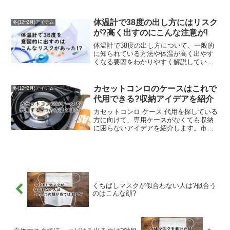
計 どこで買うのが安い」と気になってい
事では、シングル・ダブルなどサイズ別
る方は、ぜひチェックしてお得に購入し
に適した洗濯容量の目安を詳しく解説。
てください。
さらに、自宅の洗濯機で洗えるかどうか
体温計で38度の出し方にはリスク
冬(12~2月)アイテム
の判断基準や注意点についても紹介して
が?高く出すのにこんな注意が!
います。「こたつ布団 コインランドリー
何キロ」と検索する方に向けて、実用的
体温計で38度の出し方について、一般的
で失敗しない洗濯方法を丁寧にまとめて
に知られている方法や体温が高く出やす
います。
くなる要因をわかりやすく解説していま
す。また、体温計を高く出す行為にはリ
スクがあるため、無理に体温を操作しよ
うとする際の注意点や健康面での懸念点
カセットコンロのケースはこれで
冬(12~2月)アイテム
についても詳しく紹介します。体温を意
代用できる?収納アイデアを紹介
図的に上げると体調悪化につながる可能
性があるため、数字だけにとらわれず、
カセットコンロ ケース 代用を探している
正しく安全に体温を測ることが大切で
方に向けて、専用ケースがなくても収納
す。「体温計 38度 出し方」を検索する方
に困らないアイデアを紹介します。市販
が知りたいポイントを押さえつつ、体へ
の収納アイテムを活用する方法から、自
の負担を避けるための考え方も丁寧に説
分で作れる簡単な自作ケースまで、実用
明しています。
的な工夫を解説しています。限られたス
ペースでも使いやすく整理できるヒント
をまとめているので、アウトドアや家庭
での収納に役立ちます。カセットコンロ
くちばしマスクが似合わない人は?似合う
ケース 代用の工夫を知りたい方はぜひ参
のはこんな顔?
考にしてみてください。