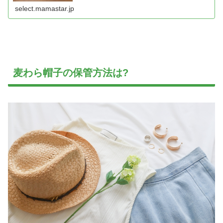
select.mamastar.jp
麦わら帽子の保管方法は?