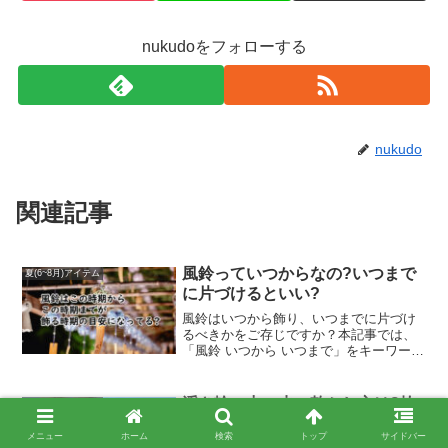
nukudoをフォローする
nukudo
関連記事
風鈴っていつからなの?いつまで
夏(6~8月)アイテム
に片づけるといい?
風鈴はいつから飾り、いつまでに片づけ
るべきかをご存じですか？本記事では、
「風鈴 いつから いつまで」をキーワード
に、風鈴を出すおすすめの時期や気象条
件、地域差などを詳しく解説していま
す。梅雨明けからお盆明けまでの目安
浮き輪の中の水の乾かし方は?抜
夏(6~8月)アイテム
や、片付けに適した時期も紹介。季節感
き方はこの4ステップ!
を大切にするためのヒントが満載です。
メニュー
ホーム
検索
トップ
サイドバー
浮き輪の中の水の乾かし方や抜き方を詳