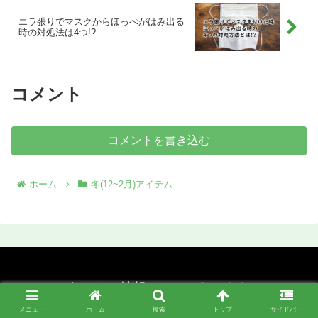
る」というキーワードで検索する方が知
りたい情報をしっかり盛り込み、訪れる
エラ張りでマスクからほっぺがはみ出る
前に知っておくとより満喫できる内容に
時の対処法は4つ!?
なっています。配布開始時期を意識して
予定を立てれば、思い出に残る特別なカ
ードを手にするチャンスが広がります。
コメント
コメントを書き込む
ホーム
冬(12~2月)アイテム
気になる情報がここにあります
トップ
プロフィール
メニュー
ホーム
検索
トップ
サイドバー