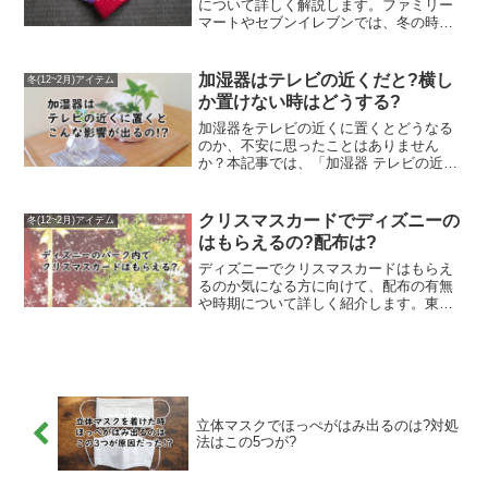
情報をまとめています。
っている方に向けて、目的別の選び方も
について詳しく解説します。ファミリー
紹介しています。「加湿器 売ってる場
マートやセブンイレブンでは、冬の時期
所」を探している方は必見です。
になるとスマホ対応手袋や裏起毛タイプ
など、実用的なアイテムが販売されてい
ます。急な寒さや忘れ物の際にも便利な
加湿器はテレビの近くだと?横し
冬(12~2月)アイテム
ため、通勤・通学中の防寒対策としても
か置けない時はどうする?
おすすめです。コンビニ 手袋 防寒の情報
を探している方に役立つ内容です。
加湿器をテレビの近くに置くとどうなる
のか、不安に思ったことはありません
か？本記事では、「加湿器 テレビの近
く」に焦点を当て、実際にどのような影
響があるのかを詳しく解説しています。
結露や故障リスクを避けるための適切な
クリスマスカードでディズニーの
冬(12~2月)アイテム
距離や配置方法、どうしてもテレビの横
はもらえるの?配布は?
にしか置けない場合の具体的な対策も紹
介しています。安全に使うためのポイン
ディズニーでクリスマスカードはもらえ
トを知りたい方は必見です。
るのか気になる方に向けて、配布の有無
や時期について詳しく紹介します。東京
ディズニーランドや東京ディズニーシー
では、クリスマスシーズンにキャストさ
んへ声をかけることで、かわいいクリス
マスカードを受け取ることができます。
特に東京ディズニーランドでは、毎年11
月15日頃から配布がスタートするのが特
立体マスクでほっぺがはみ出るのは?対処
徴です。ディズニーならではの限定感が
法はこの5つが?
楽しめるため、来園の際はチェックして
おきたいポイントといえるでしょう。
「クリスマスカード ディズニー もらえ