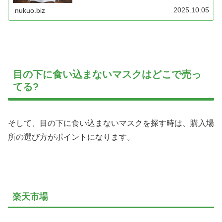
く見えてしまうことがあるため、違和感を覚える方も少な
くありません。本記事では「立体マスク 似合わない」と感
2025.10.05
nukuo.biz
じる理由をわかりやすく解説し、面長の場合にどのような
工夫をすれば印象を和らげられるのかを紹介しています。
マスクの形やサイズの選び方を工夫することで、より自然
に似合うスタイルを見つけることができます。立体マスク
に悩んでいる方や自分に合うデザインを知りたい方に役立
つ内容です。
目の下に食い込まないマスクはどこで売っ
てる?
そして、目の下に食い込まないマスクを探す時は、購入場
所の選び方がポイントになります。
楽天市場