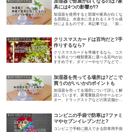
加湿器で部屋が白くなるのは?家
冬(12~2月)アイテム
具には4つの影響が!?
加湿器を使用すると部屋や家具が白くな
る原因は、水道水に含まれるミネラル成
分によるものです。本記事では、「加湿
器 部屋が白くなる」現象の詳しい理由
と、家具への影響について解説していま
す。白い粉の発生を防ぐための対策も紹
クリスマスカードは百均だと?手
冬(12~2月)アイテム
介しており、加湿器を快適に使いたい方
作りするなら?
に役立つ内容です。
クリスマスカードを準備するなら、コス
トを抑えつつ種類豊富に選べる百均がお
すすめです。ダイソーやセリアなどで
は、既製品のカードを100円（税別）で手
軽に購入でき、シンプルなデザインから
華やかな装飾付きまで幅広くそろってい
加湿器を売ってる場所は?どこで
冬(12~2月)アイテム
ます。また、手作りに挑戦したい方に
買うのがいいかのポイントも
は、色紙やクラフトペーパー、マスキン
グテープ、シール、リボンなどの材料が
加湿器を売ってる場所について詳しく解
充実しているのも魅力です。オリジナリ
説しています。家電量販店やホームセン
ティを出せるアイテムを組み合わせれ
ター、ドラッグストアなどの実店舗か
ば、心のこもった一枚を作ることができ
ら、Amazonや楽天市場といった通販サイ
ます。この記事では「クリスマスカード
トまで、購入可能な場所を幅広く紹介。
百均」をテーマに、どこで買えるのか、
実物を見て選びたい方や、豊富な選択肢
コンビニの手袋で防寒は?ファミ
冬(12~2月)アイテム
どんな手作り材料が見つかるのかを紹介
から比較したい方、それぞれのニーズに
マやセブンイレブンだと?
しています。手軽さとアイデア次第で楽
合った購入方法がわかります。加湿器を
しめるクリスマスカードの準備に役立つ
どこで買うのが自分にとってベストか迷
コンビニで手軽に購入できる防寒用手袋