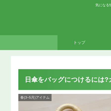
気になる
トップ
日傘をバッグにつけるには?
春(3~5月)アイテム