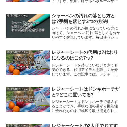
トですが、使用には守るべきルールがあ
ります。「ディズニー レジャーシート ル
ール」を事前に知っておくことで、当日
の場所取りや観覧がスムーズになりま
シャーペンの汚れの落とし方と
春(3~5月)アイテム
す。本記事では、敷ける場所や時間の制
は?手垢を落とす3つの方法!
限、スタッフの案内に従う必要性など具
体的なルールを解説します。また、レジ
シャーペンの汚れが気になっている方に
ャーシートは必ずしも必要ではなく、混
向けて、シャーペン 汚れ 落とし方を分か
雑状況や天候、自分の観覧スタイルによ
りやすく解説しています。毎日使うシャ
っては使わなくても快適に過ごせる方法
ーペンは、手垢や黒ずみ、皮脂汚れが付
も紹介します。ルールを理解した上で自
きやすく、放置すると見た目が悪くなる
分に合った準備をすれば、ディズニーの
だけでなく、滑りやすさや使い心地にも
レジャーシートの代用は?代わり
春(3~5月)アイテム
パレードをより楽しく鑑賞できます。
影響します。本記事では、身近なアイテ
になるのはこの7つ?
ムを使ったシャーペンの汚れの落とし方
を中心に、素材別の注意点や失敗しにく
レジャーシートを持っていないときでも
いお手入れ方法を紹介しています。さら
安心できる、代用アイテムを詳しく紹介
に、シャーペンの手垢の落とし方につい
しています。この記事では、レジャーシ
ても詳しく触れ、プラスチック製・ラバ
ートが無い状況で今すぐ使える身近なも
ーグリップ・金属部分など、それぞれに
のや、家に置いてある日用品で代わりに
適した対処法を知ることができます。強
なるアイデアを解説します。新聞紙や大
レジャーシートはドンキホーテだ
春(3~5月)アイテム
くこすり過ぎて傷を付けてしまうリスク
きめのゴミ袋、バスタオル、ブルーシー
と?どこに置いてる?
や、避けたほうがよい掃除方法について
トなどは手軽に使えるため、急なピクニ
も解説しているため、初めてお手入れす
ックやアウトドアでも役立ちます。荷物
レジャーシートはドンキホーテで購入す
る方でも安心です。シャーペン 汚れ 落と
を減らしたいときや忘れてしまったとき
ることができ、手頃な価格帯から機能性
し方を知り、清潔で快適な状態を保ちた
に知っておくと便利な工夫が見つかりま
に優れたものまで幅広く取り揃えられて
い方に役立つ内容になっています。
す。レジャーシート 代用を探している方
います。アウトドアやピクニック用に便
に向けて、すぐに実践できる方法をまと
利な大判サイズ、持ち運びに適したコン
めています。
パクトタイプ、厚手で座り心地の良いタ
レジャーシートの2人用でおすす
春(3~5月)アイテム