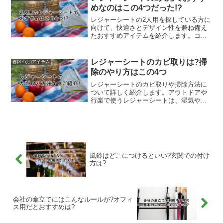
イプ、さらにはキャラクターデザインや
めなのはこの4つだった!?
おしゃれな柄のレジャーシートなど種類
も豊富です。花見や運動会、イベントな
レジャーシートの2人用を探している方に
どさまざまなシーンに合わせて選べるた
向けて、快適さとデザイン性を兼ね備え
め、必要なときにすぐに手に入れられる
たおすすめアイテムを紹介します。コン
のが魅力です。この記事では「レジャー
パクトで持ち運びやすいタイプや、防水
シート ドンキホーテ」で探している方に
性・クッション性がしっかりしたタイプ
向けて、どんな種類が売っているのかを
など、使用シーンに合わせて選べる商品
レジャーシートのカビ取りは?掃
春(3~5月)アイテム
紹介しています。
を取り上げています。さらに、機能性だ
除のやり方はこの4つ
けでなく、おしゃれなデザインのレジャ
ーシートも紹介しているので、ピクニッ
レジャーシートのカビ取りや掃除方法に
クやキャンプをより楽しく彩ることがで
ついて詳しく紹介します。アウトドアや
きます。レジャーシート 2人用 おすすめ
行楽で使うレジャーシートは、湿気や汚
を探している方に役立つ情報です。
れが原因でカビが発生しやすく、そのま
ま放置すると悪臭や劣化の原因になりま
す。本記事では、家庭にあるブラシや中
性洗剤、酸素系漂白剤を使った効果的な
カビ取りの手順や、素材を傷めないため
の注意点を解説します。さらに、使用後
風鈴はどこにつけるといい?玄関での付け
の正しい乾燥方法や収納場所の工夫な
方は?
ど、カビの再発を防ぐための予防策も紹
介。清潔な状態を保つことで、長く快適
にレジャーシートを使い続けることがで
きます。
会社の傘立てにはこんなルールが?オフィ
ス用だとおすすめは?