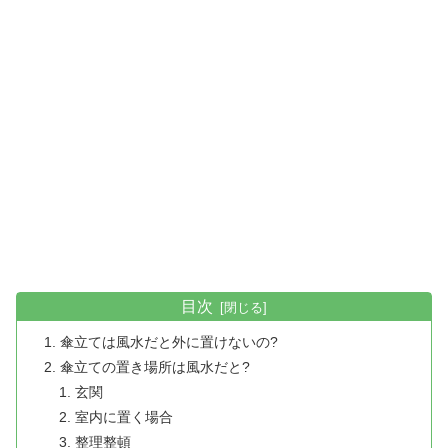
目次
傘立ては風水だと外に置けないの?
傘立ての置き場所は風水だと?
玄関
室内に置く場合
整理整頓